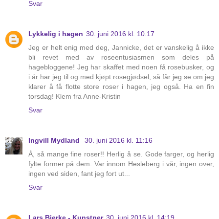
Svar
Lykkelig i hagen
30. juni 2016 kl. 10:17
Jeg er helt enig med deg, Jannicke, det er vanskelig å ikke
bli revet med av roseentusiasmen som deles på
hagebloggene! Jeg har skaffet med noen få rosebusker, og
i år har jeg til og med kjøpt rosegjødsel, så får jeg se om jeg
klarer å få flotte store roser i hagen, jeg også. Ha en fin
torsdag! Klem fra Anne-Kristin
Svar
Ingvill Mydland
30. juni 2016 kl. 11:16
Å, så mange fine roser!! Herlig å se. Gode farger, og herlig
fylte former på dem. Var innom Hesleberg i vår, ingen over,
ingen ved siden, fant jeg fort ut...
Svar
Lars Bjerke - Kunstner
30. juni 2016 kl. 14:19