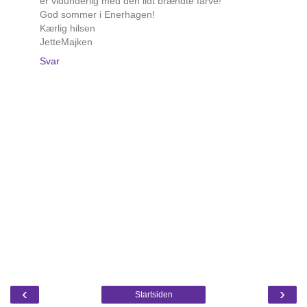
er vidunderlig med den lidt brændte farve!
God sommer i Enerhagen!
Kærlig hilsen
JetteMajken
Svar
‹
›
Startsiden