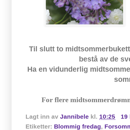
Til slutt to midtsommerbuket
bestå av de sv
Ha en vidunderlig midtsommer
som
For flere midtsommerdrøm
Lagt inn av
Jannibele
kl.
10:25
19
Etiketter:
Blommig fredag
,
Forsom